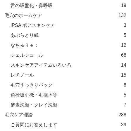
舌の吸盤化・鼻呼吸
19
毛穴のホームケア
132
IPSA ポアスキンケア
3
あぶらとり紙
5
なちゅＲｅ：
12
シェルシュール
68
スキンケアアイテムいろいろ
14
レチノール
15
毛穴すっきりパック
8
角栓吸引機・毛抜き等
5
酵素洗顔・クレイ洗顔
7
毛穴ケア理論
288
ご質問にお答えします
39