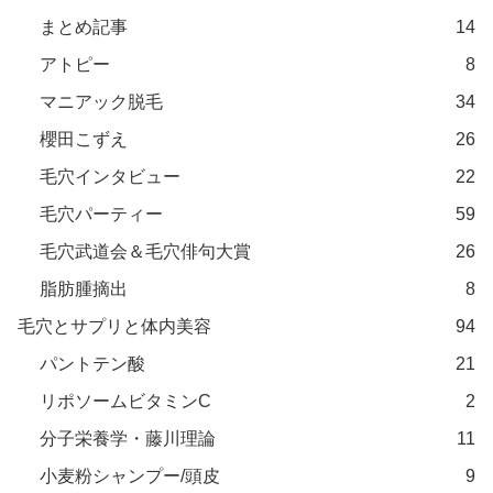
まとめ記事
14
アトピー
8
マニアック脱毛
34
櫻田こずえ
26
毛穴インタビュー
22
毛穴パーティー
59
毛穴武道会＆毛穴俳句大賞
26
脂肪腫摘出
8
毛穴とサプリと体内美容
94
パントテン酸
21
リポソームビタミンC
2
分子栄養学・藤川理論
11
小麦粉シャンプー/頭皮
9