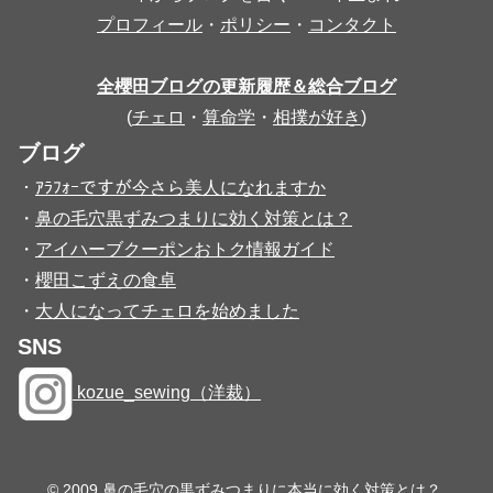
プロフィール
・
ポリシー
・
コンタクト
全櫻田ブログの更新履歴＆総合ブログ
(
チェロ
・
算命学
・
相撲が好き
)
ブログ
・
ｱﾗﾌｫｰですが今さら美人になれますか
・
鼻の毛穴黒ずみつまりに効く対策とは？
・
アイハーブクーポンおトク情報ガイド
・
櫻田こずえの食卓
・
大人になってチェロを始めました
SNS
kozue_sewing（洋裁）
© 2009 鼻の毛穴の黒ずみつまりに本当に効く対策とは？.