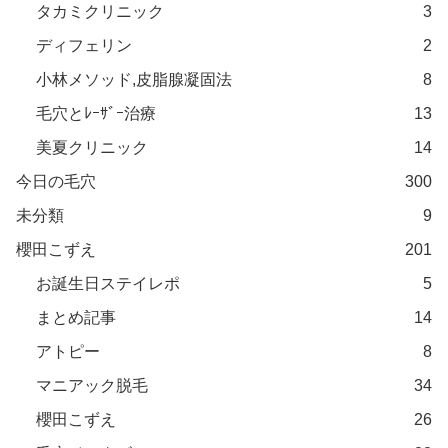
タカミクリニック
3
ディフェリン
2
小林メソッド,皮脂腺凝固法
8
毛穴とﾚｰｻﾞｰ治療
13
美夏クリニック
14
今日の毛穴
300
未分類
9
櫻田こずえ
201
お誕生日ステイレポ
5
まとめ記事
14
アトピー
8
マニアック脱毛
34
櫻田こずえ
26