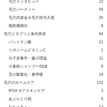
毛穴インタビュー
22
毛穴パーティー
59
毛穴武道会＆毛穴俳句大賞
26
脂肪腫摘出
8
毛穴とサプリと体内美容
94
パントテン酸
21
リポソームビタミンC
2
分子栄養学・藤川理論
11
小麦粉シャンプー/頭皮
9
舌の吸盤化・鼻呼吸
19
毛穴のホームケア
132
IPSA ポアスキンケア
3
あぶらとり紙
5
なちゅＲｅ：
12