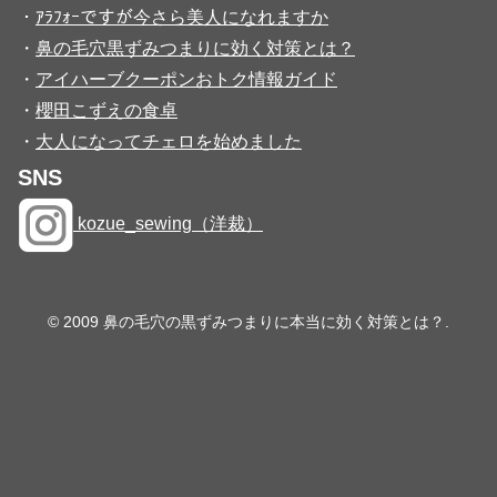
・
ｱﾗﾌｫｰですが今さら美人になれますか
・
鼻の毛穴黒ずみつまりに効く対策とは？
・
アイハーブクーポンおトク情報ガイド
・
櫻田こずえの食卓
・
大人になってチェロを始めました
SNS
kozue_sewing（洋裁）
© 2009 鼻の毛穴の黒ずみつまりに本当に効く対策とは？.