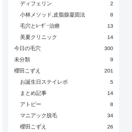
ディフェリン
2
小林メソッド,皮脂腺凝固法
8
毛穴とﾚｰｻﾞｰ治療
13
美夏クリニック
14
今日の毛穴
300
未分類
9
櫻田こずえ
201
お誕生日ステイレポ
5
まとめ記事
14
アトピー
8
マニアック脱毛
34
櫻田こずえ
26