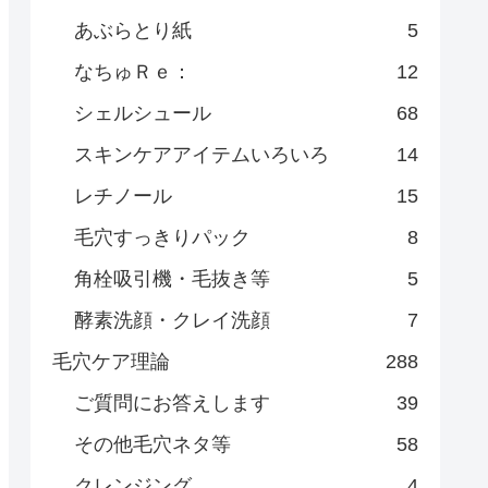
あぶらとり紙
5
なちゅＲｅ：
12
シェルシュール
68
スキンケアアイテムいろいろ
14
レチノール
15
毛穴すっきりパック
8
角栓吸引機・毛抜き等
5
酵素洗顔・クレイ洗顔
7
毛穴ケア理論
288
ご質問にお答えします
39
その他毛穴ネタ等
58
クレンジング
4