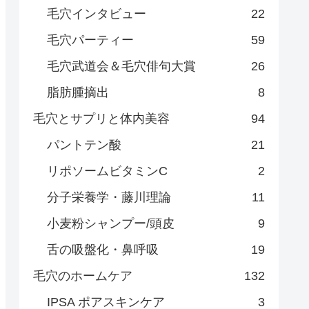
毛穴インタビュー
22
毛穴パーティー
59
毛穴武道会＆毛穴俳句大賞
26
脂肪腫摘出
8
毛穴とサプリと体内美容
94
パントテン酸
21
リポソームビタミンC
2
分子栄養学・藤川理論
11
小麦粉シャンプー/頭皮
9
舌の吸盤化・鼻呼吸
19
毛穴のホームケア
132
IPSA ポアスキンケア
3