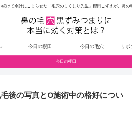
い続けて余計にこじらせた「毛穴のしくじり先生」櫻田こずえが、鼻の
ル
今日の櫻田
今日の毛穴
リポ
今日の櫻田
★脱毛後の写真とO施術中の格好につい