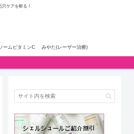
毛穴ケアを斬る！
ソームビタミンC
みやた(レーザー治療)