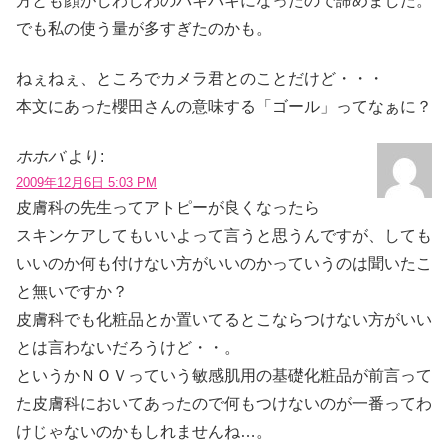
方とも顔がしわしわのパキパキになったので諦めました。
でも私の使う量が多すぎたのかも。
ねぇねぇ、ところでカメラ君とのことだけど・・・
本文にあった櫻田さんの意味する「ゴール」ってなぁに？
ホホバ
より:
2009年12月6日 5:03 PM
皮膚科の先生ってアトピーが良くなったら
スキンケアしてもいいよって言うと思うんですが、しても
いいのか何も付けない方がいいのかっていうのは聞いたこ
と無いですか？
皮膚科でも化粧品とか置いてるとこならつけない方がいい
とは言わないだろうけど・・。
というかＮＯＶっていう敏感肌用の基礎化粧品が前言って
た皮膚科においてあったので何もつけないのが一番ってわ
けじゃないのかもしれませんね…。