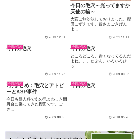
今日の毛穴～光ってますか
天使の輪～
大変ご無沙汰しておりました、櫻
田こずえです、皆さまごきげん
よ...
2013.12.31
2021.11.11
今日の毛穴
今日の毛穴
今日の毛穴
今日の毛穴
ところどころ、赤くなってるんだ
よね。。。たぶん、いろいろひ
っ...
2009.11.25
2009.03.06
今日の毛穴
今日の毛穴
7月まとめ：毛穴とアトピ
今日の毛穴
ーとKSP事件
今日も婦人科であの忌まわしき開
脚台に乗ってきた櫻田です。ご
き...
2009.08.08
2010.05.20