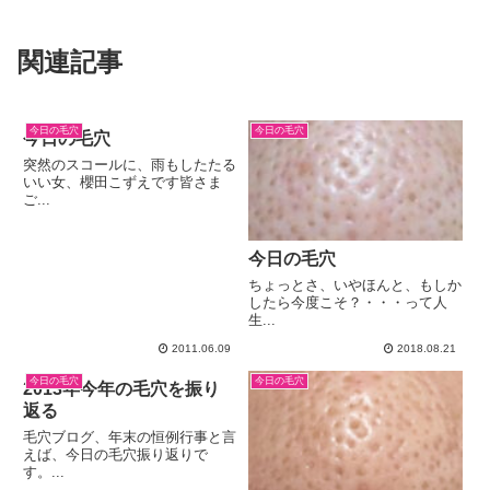
関連記事
今日の毛穴
今日の毛穴
今日の毛穴
突然のスコールに、雨もしたたる
いい女、櫻田こずえです皆さま
ご...
今日の毛穴
ちょっとさ、いやほんと、もしか
したら今度こそ？・・・って人
生...
2011.06.09
2018.08.21
今日の毛穴
今日の毛穴
2013年今年の毛穴を振り
返る
毛穴ブログ、年末の恒例行事と言
えば、今日の毛穴振り返りで
す。...