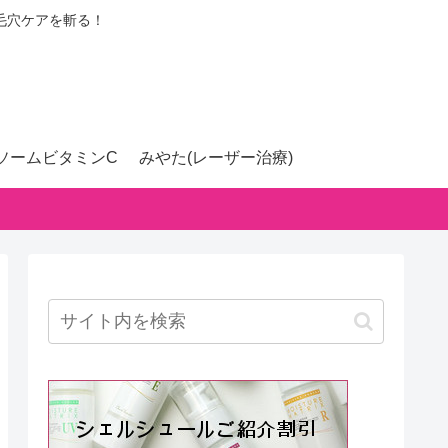
毛穴ケアを斬る！
ソームビタミンC
みやた(レーザー治療)