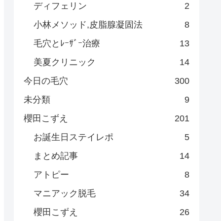
ディフェリン
2
小林メソッド,皮脂腺凝固法
8
毛穴とﾚｰｻﾞｰ治療
13
美夏クリニック
14
今日の毛穴
300
未分類
9
櫻田こずえ
201
お誕生日ステイレポ
5
まとめ記事
14
アトピー
8
マニアック脱毛
34
櫻田こずえ
26