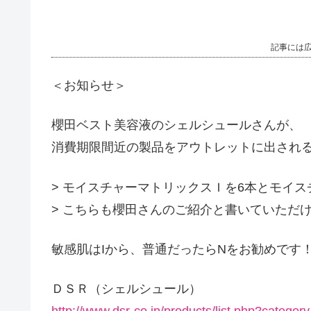
記事には
＜お知らせ＞
櫻田ベスト美容液のシェルシュールさんが、
消費期限間近の製品をアウトレットに出され
> モイスチャーマトリックスＩを6本とモイ
> こちらも櫻田さんのご紹介と書いていただ
敏感肌はIから、普通だったらNをお勧めです
ＤＳＲ（シェルシュール）
http://www.dsr-co.jp/products/list.php?categor