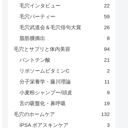
毛穴インタビュー
22
毛穴パーティー
59
毛穴武道会＆毛穴俳句大賞
26
脂肪腫摘出
8
毛穴とサプリと体内美容
94
パントテン酸
21
リポソームビタミンC
2
分子栄養学・藤川理論
11
小麦粉シャンプー/頭皮
9
舌の吸盤化・鼻呼吸
19
毛穴のホームケア
132
IPSA ポアスキンケア
3