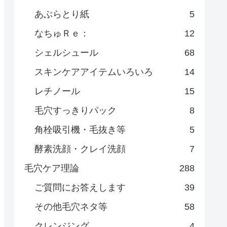
あぶらとり紙
5
なちゅＲｅ：
12
シェルシュール
68
スキンケアアイテムいろいろ
14
レチノール
15
毛穴すっきりパック
8
角栓吸引機・毛抜き等
5
酵素洗顔・クレイ洗顔
7
毛穴ケア理論
288
ご質問にお答えします
39
その他毛穴ネタ等
58
クレンジング
4