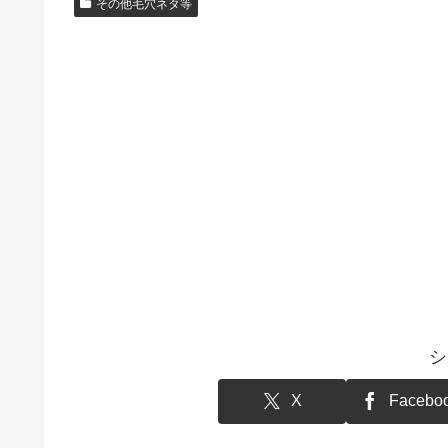
その他毛穴ネタ等
シ
X
Facebo