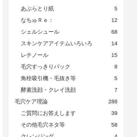
あぶらとり紙
5
なちゅＲｅ：
12
シェルシュール
68
スキンケアアイテムいろいろ
14
レチノール
15
毛穴すっきりパック
8
角栓吸引機・毛抜き等
5
酵素洗顔・クレイ洗顔
7
毛穴ケア理論
288
ご質問にお答えします
39
その他毛穴ネタ等
58
クレンジング
4