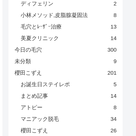
ディフェリン
2
小林メソッド,皮脂腺凝固法
8
毛穴とﾚｰｻﾞｰ治療
13
美夏クリニック
14
今日の毛穴
300
未分類
9
櫻田こずえ
201
お誕生日ステイレポ
5
まとめ記事
14
アトピー
8
マニアック脱毛
34
櫻田こずえ
26