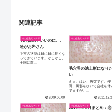
関連記事
その他毛穴ネタ等
その他毛穴ネタ等
毛穴は調子いいのに、、
瞼がお岩さん
毛穴の状態は日に日に良くな
ってきています。がしかし、
全国に散...
毛穴界の池上彰になり
い
えぇ、はい、唐突です。櫻
田、風邪をひいて会社を休
でますが、...
2009.06.08
2011.12.
その他毛穴ネタ等
その他毛穴ネタ等
2010年1-3月まとめ：恋