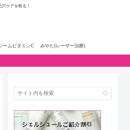
毛穴ケアを斬る！
ソームビタミンC
みやた(レーザー治療)