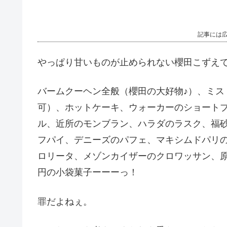
記事には
やっぱり甘いものが止められない櫻田こずえ
バームクーヘン全般（櫻田の大好物♪）、ミス
可）、ホットケーキ、ウォーカーのショート
ル、近所のモンブラン、ハラダのラスク、福
フパイ、デニーズのパフェ、マキシムドパリ
ロリータ、メゾンカイザーのクロワッサン、原
円の小袋菓子ーーーっ！
罪だよねぇ。