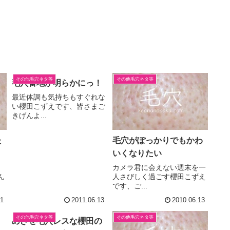
その他毛穴ネタ等
その他毛穴ネタ等
毛穴番地が明らかにっ！
最近体調も気持ちもすぐれな
い櫻田こずえです、皆さまご
きげんよ...
た
毛穴がぽっかりでもかわ
いくなりたい
カメラ君に会えない週末を一
ん
人さびしく過ごす櫻田こずえ
です、ご...
21
2011.06.13
2010.06.13
その他毛穴ネタ等
その他毛穴ネタ等
めざせ毛穴レスな櫻田の