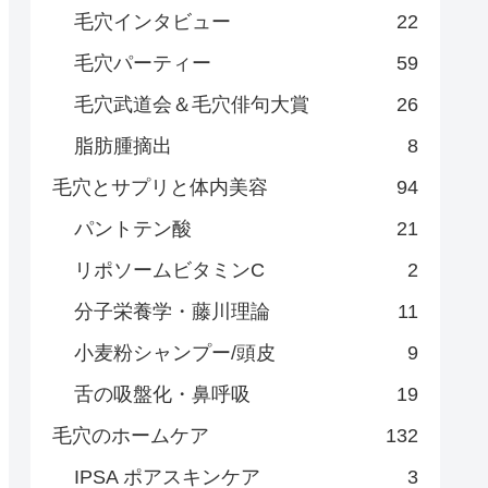
毛穴インタビュー
22
毛穴パーティー
59
毛穴武道会＆毛穴俳句大賞
26
脂肪腫摘出
8
毛穴とサプリと体内美容
94
パントテン酸
21
リポソームビタミンC
2
分子栄養学・藤川理論
11
小麦粉シャンプー/頭皮
9
舌の吸盤化・鼻呼吸
19
毛穴のホームケア
132
IPSA ポアスキンケア
3