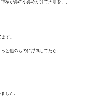
、神様が鼻の小鼻めがけて天罰を。。
てます。
ょっと他のものに浮気してたら、
いました。