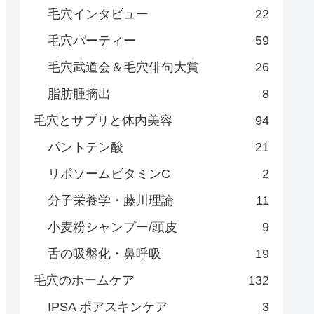
毛穴インタビュー
22
毛穴パーティー
59
毛穴武道会＆毛穴俳句大賞
26
脂肪腫摘出
8
毛穴とサプリと体内美容
94
パントテン酸
21
リポソームビタミンC
2
分子栄養学・藤川理論
11
小麦粉シャンプー/頭皮
9
舌の吸盤化・鼻呼吸
19
毛穴のホームケア
132
IPSA ポアスキンケア
3