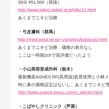
30分 ¥51,500（税抜）
http://www.tokyo-seikei.or.jp/hifu/12.html
あくまでニキビ治療
・弓皮膚科（群馬）
http://med.wind.ne.jp/~yumi/jiyu/kobayasi.html
あくまでニキビ治療 価格の表示なし
ここは一時期2chで高評価だったよう
・小山美容形成外科（栃木）
最新機器AGNES RF(高周波)装置使用と小林
特に鼻の価格設定はないし、あくまでニキビ
http://www.oyama-biyou.com/s_electro.html
・こばやしクリニック（芦屋）