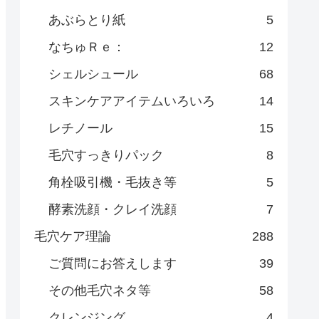
あぶらとり紙
5
なちゅＲｅ：
12
シェルシュール
68
スキンケアアイテムいろいろ
14
レチノール
15
毛穴すっきりパック
8
角栓吸引機・毛抜き等
5
酵素洗顔・クレイ洗顔
7
毛穴ケア理論
288
ご質問にお答えします
39
その他毛穴ネタ等
58
クレンジング
4