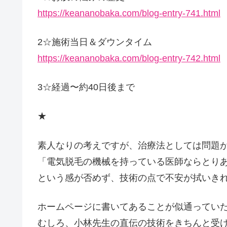
https://keananobaka.com/blog-entry-741.html
2☆施術当日＆ダウンタイム
https://keananobaka.com/blog-entry-742.html
3☆経過〜約40日後まで
★
素人なりの考えですが、治療法としては問題
「電気脱毛の機械を持っている医師ならとり
という感が否めず、技術の点で不安が拭いき
ホームページに書いてあることが似通ってい
むしろ、小林先生の直伝の技術をきちんと受