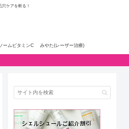
毛穴ケアを斬る！
ソームビタミンC
みやた(レーザー治療)