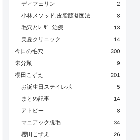
ディフェリン
2
小林メソッド,皮脂腺凝固法
8
毛穴とﾚｰｻﾞｰ治療
13
美夏クリニック
14
今日の毛穴
300
未分類
9
櫻田こずえ
201
お誕生日ステイレポ
5
まとめ記事
14
アトピー
8
マニアック脱毛
34
櫻田こずえ
26