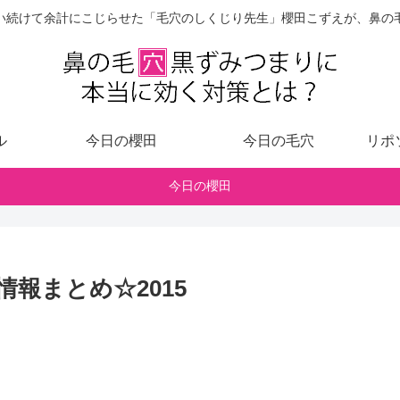
い続けて余計にこじらせた「毛穴のしくじり先生」櫻田こずえが、鼻の
ル
今日の櫻田
今日の毛穴
リポ
今日の櫻田
報まとめ☆2015