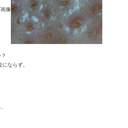
プ画像
か？
較にならず。
も、
、
。