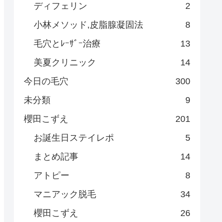
ディフェリン
2
小林メソッド,皮脂腺凝固法
8
毛穴とﾚｰｻﾞｰ治療
13
美夏クリニック
14
今日の毛穴
300
未分類
9
櫻田こずえ
201
お誕生日ステイレポ
5
まとめ記事
14
アトピー
8
マニアック脱毛
34
櫻田こずえ
26