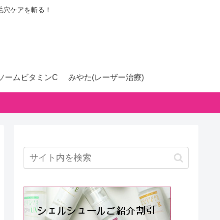
毛穴ケアを斬る！
ソームビタミンC
みやた(レーザー治療)