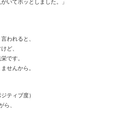
人がいてホッとしました。」
。
と言われると、
すけど、
光栄です。
りませんから。
ポジティブ度）
がら、