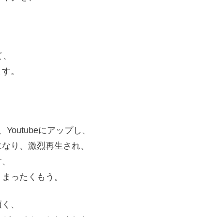
て、
ます。
outubeにアップし、
になり、激烈再生され、
す、
、まったくもう。
頂く、