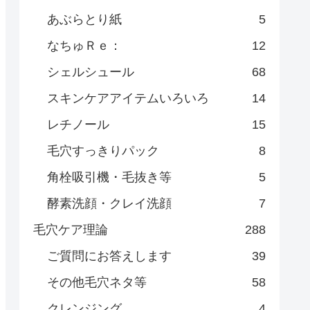
あぶらとり紙
5
なちゅＲｅ：
12
シェルシュール
68
スキンケアアイテムいろいろ
14
レチノール
15
毛穴すっきりパック
8
角栓吸引機・毛抜き等
5
酵素洗顔・クレイ洗顔
7
毛穴ケア理論
288
ご質問にお答えします
39
その他毛穴ネタ等
58
クレンジング
4