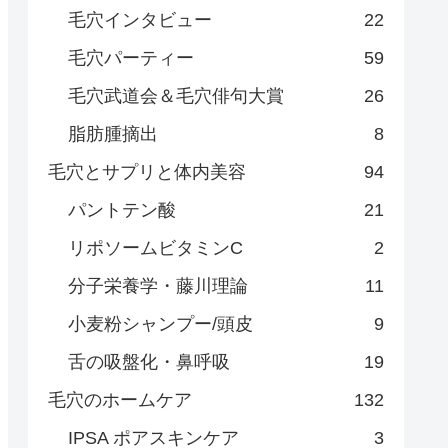
毛穴インタビュー
22
毛穴パーティー
59
毛穴武道会＆毛穴俳句大賞
26
脂肪腫摘出
8
毛穴とサプリと体内美容
94
パントテン酸
21
リポソームビタミンC
2
分子栄養学・藤川理論
11
小麦粉シャンプー/頭皮
9
舌の吸盤化・鼻呼吸
19
毛穴のホームケア
132
IPSA ポアスキンケア
3