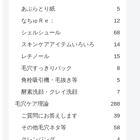
あぶらとり紙
5
なちゅＲｅ：
12
シェルシュール
68
スキンケアアイテムいろいろ
14
レチノール
15
毛穴すっきりパック
8
角栓吸引機・毛抜き等
5
酵素洗顔・クレイ洗顔
7
毛穴ケア理論
288
ご質問にお答えします
39
その他毛穴ネタ等
58
クレンジング
4