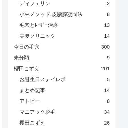
ディフェリン
2
小林メソッド,皮脂腺凝固法
8
毛穴とﾚｰｻﾞｰ治療
13
美夏クリニック
14
今日の毛穴
300
未分類
9
櫻田こずえ
201
お誕生日ステイレポ
5
まとめ記事
14
アトピー
8
マニアック脱毛
34
櫻田こずえ
26