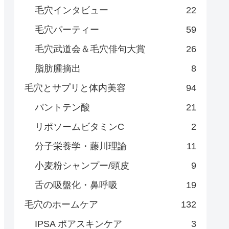
毛穴インタビュー
22
毛穴パーティー
59
毛穴武道会＆毛穴俳句大賞
26
脂肪腫摘出
8
毛穴とサプリと体内美容
94
パントテン酸
21
リポソームビタミンC
2
分子栄養学・藤川理論
11
小麦粉シャンプー/頭皮
9
舌の吸盤化・鼻呼吸
19
毛穴のホームケア
132
IPSA ポアスキンケア
3