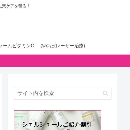
毛穴ケアを斬る！
ソームビタミンC
みやた(レーザー治療)