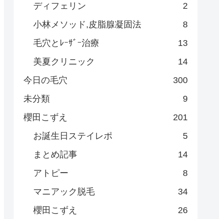
ディフェリン
2
小林メソッド,皮脂腺凝固法
8
毛穴とﾚｰｻﾞｰ治療
13
美夏クリニック
14
今日の毛穴
300
未分類
9
櫻田こずえ
201
お誕生日ステイレポ
5
まとめ記事
14
アトピー
8
マニアック脱毛
34
櫻田こずえ
26