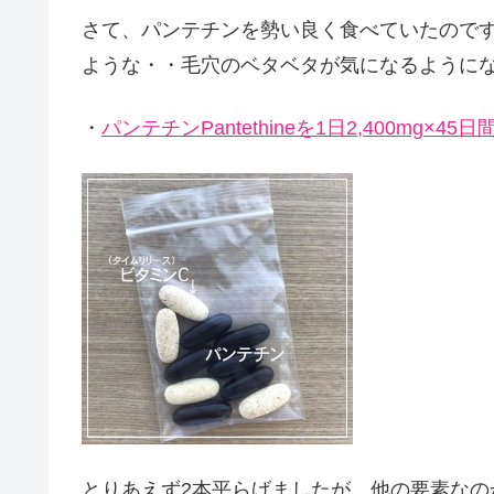
さて、パンテチンを勢い良く食べていたので
ような・・毛穴のベタベタが気になるように
・
パンテチンPantethineを1日2,400mg×
とりあえず2本平らげましたが、他の要素な