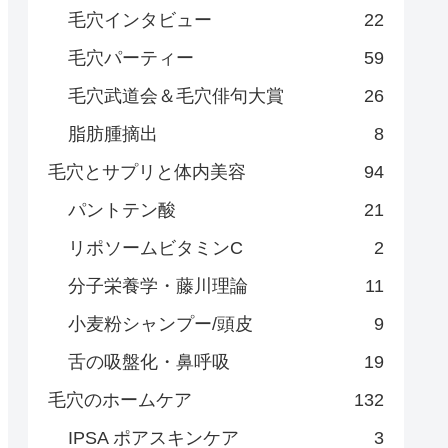
毛穴インタビュー
22
毛穴パーティー
59
毛穴武道会＆毛穴俳句大賞
26
脂肪腫摘出
8
毛穴とサプリと体内美容
94
パントテン酸
21
リポソームビタミンC
2
分子栄養学・藤川理論
11
小麦粉シャンプー/頭皮
9
舌の吸盤化・鼻呼吸
19
毛穴のホームケア
132
IPSA ポアスキンケア
3