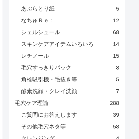
あぶらとり紙
5
なちゅＲｅ：
12
シェルシュール
68
スキンケアアイテムいろいろ
14
レチノール
15
毛穴すっきりパック
8
角栓吸引機・毛抜き等
5
酵素洗顔・クレイ洗顔
7
毛穴ケア理論
288
ご質問にお答えします
39
その他毛穴ネタ等
58
クレンジング
4