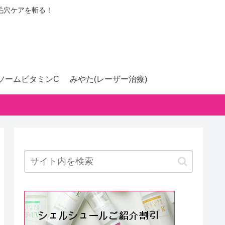
毛穴ケアを斬る！
ソームビタミンC
みやた(レーザー治療)