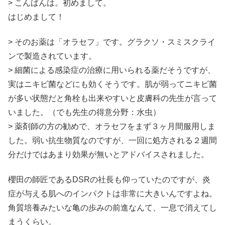
> こんばんは。初めまして。
はじめまして！
> そのお薬は「オラセフ」です。グラクソ・スミスクライ
ンで製造されています。
> 細菌による感染症の治療に用いられる薬だそうですが、
実はニキビ菌などにも効くそうです。肌が弱ってニキビ菌
が多い状態だと角栓も出来やすいと皮膚科の先生が言って
いました。（でも先生の得意分野：水虫）
> 薬剤師の方の勧めで、オラセフをまず３ヶ月間服用しま
した。弱い抗生物質なのですが、一回に処方される２週間
分だけではあまり効果が無いとアドバイスされました。
櫻田の師匠であるDSRの社長も仰っていたのですが、炎
症が与える肌へのインパクトは非常に大きいんですよね。
角質培養みたいな亀の歩みの前進なんて、一息で消えてし
まうくらい。