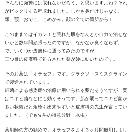
そんなに頻繁には取れないだろう、と思いますよね？それ
がビックリする程取れました。しかも鼻だけじゃなく、
頬、顎、おでこ、こめかみ。顔の全ての箇所から！
このままではイカン！と荒れた肌をなんとか自力で治せな
いかと数年間頑張ったのですが、なかなか良くならず。
で、いくつか皮膚科に通ってみたのですが
三つ目の皮膚科で処方された薬が妙に効いたのです。
そのお薬は「オラセフ」です。グラクソ・スミスクライン
で製造されています。
細菌による感染症の治療に用いられる薬だそうですが、実
はニキビ菌などにも効くそうです。肌が弱ってニキビ菌が
多い状態だと角栓も出来やすいと皮膚科の先生が言ってい
ました。（でも先生の得意分野：水虫）
薬剤師の方の勧めで、オラセフをまず３ヶ月間服用しまし