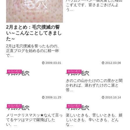
バウムクーヘン一個完食した櫻田
こずえです、皆さまごきげんよ
う...
2月まとめ：毛穴撲滅の誓
い～こんなことしてきまし
た～
2月は毛穴撲滅を誓ったものの、
正直ブログを始めるのに精一杯
で...
2009.03.01
2012.03.06
今日の毛穴
今日の毛穴
今日の毛穴
今日の毛穴
きのこの山かたけのこの里かと聞
かれれば、迷わずたけのこ派と
答...
2009.11.25
2010.10.14
今日の毛穴
今日の毛穴
今日の毛穴
今日の毛穴
メリークリスマスッ★なんて言っ
楽しいときも、苦しいときも、嬉
てるヤツはマジで蹴飛ばした
しいときも、辛いときも、どん
い、...
な...