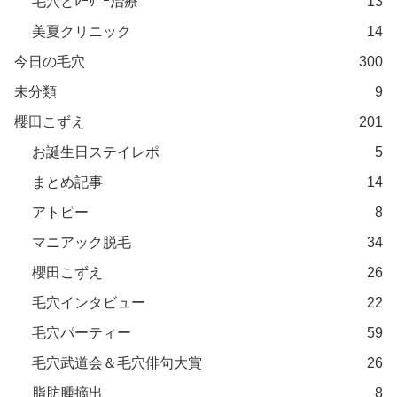
毛穴とﾚｰｻﾞｰ治療
13
美夏クリニック
14
今日の毛穴
300
未分類
9
櫻田こずえ
201
お誕生日ステイレポ
5
まとめ記事
14
アトピー
8
マニアック脱毛
34
櫻田こずえ
26
毛穴インタビュー
22
毛穴パーティー
59
毛穴武道会＆毛穴俳句大賞
26
脂肪腫摘出
8