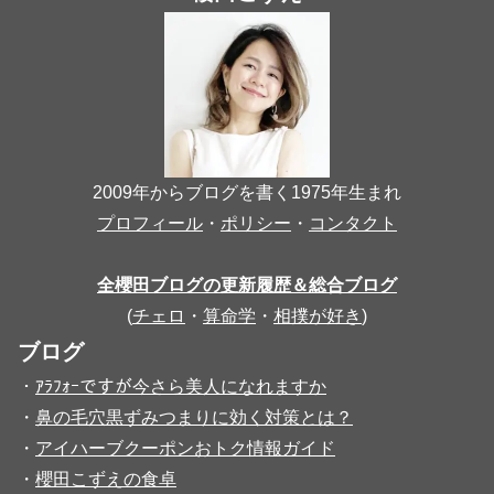
2009年からブログを書く1975年生まれ
プロフィール
・
ポリシー
・
コンタクト
全櫻田ブログの更新履歴＆総合ブログ
(
チェロ
・
算命学
・
相撲が好き
)
ブログ
・
ｱﾗﾌｫｰですが今さら美人になれますか
・
鼻の毛穴黒ずみつまりに効く対策とは？
・
アイハーブクーポンおトク情報ガイド
・
櫻田こずえの食卓