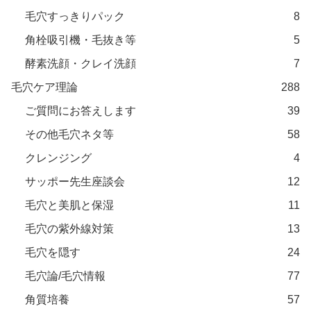
毛穴すっきりパック
8
角栓吸引機・毛抜き等
5
酵素洗顔・クレイ洗顔
7
毛穴ケア理論
288
ご質問にお答えします
39
その他毛穴ネタ等
58
クレンジング
4
サッポー先生座談会
12
毛穴と美肌と保湿
11
毛穴の紫外線対策
13
毛穴を隠す
24
毛穴論/毛穴情報
77
角質培養
57