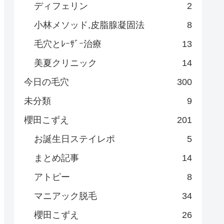
ディフェリン
2
小林メソッド,皮脂腺凝固法
8
毛穴とﾚｰｻﾞｰ治療
13
美夏クリニック
14
今日の毛穴
300
未分類
9
櫻田こずえ
201
お誕生日ステイレポ
5
まとめ記事
14
アトピー
8
マニアック脱毛
34
櫻田こずえ
26