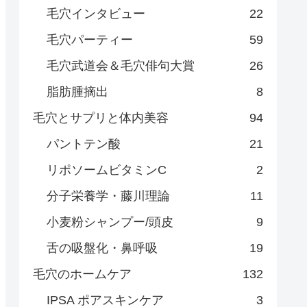
毛穴インタビュー
22
毛穴パーティー
59
毛穴武道会＆毛穴俳句大賞
26
脂肪腫摘出
8
毛穴とサプリと体内美容
94
パントテン酸
21
リポソームビタミンC
2
分子栄養学・藤川理論
11
小麦粉シャンプー/頭皮
9
舌の吸盤化・鼻呼吸
19
毛穴のホームケア
132
IPSA ポアスキンケア
3