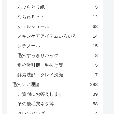
あぶらとり紙
5
なちゅＲｅ：
12
シェルシュール
68
スキンケアアイテムいろいろ
14
レチノール
15
毛穴すっきりパック
8
角栓吸引機・毛抜き等
5
酵素洗顔・クレイ洗顔
7
毛穴ケア理論
288
ご質問にお答えします
39
その他毛穴ネタ等
58
クレンジング
4