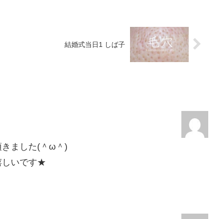
結婚式当日1 しば子
きました(＾ω＾)
嬉しいです★