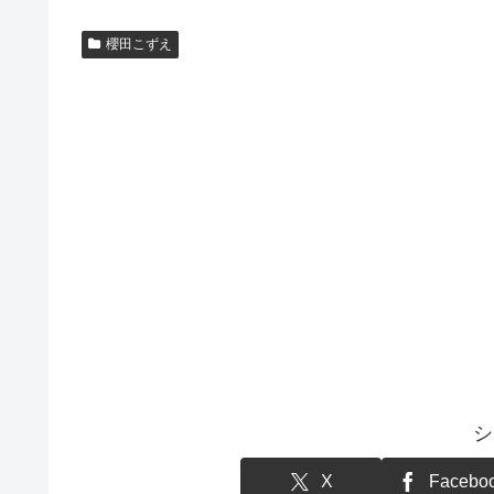
櫻田こずえ
シ
X
Facebo