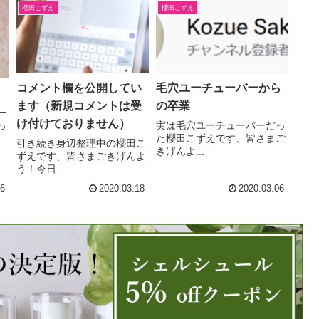
櫻田こずえ
櫻田こずえ
コメント欄を公開してい
毛穴ユーチューバーから
ます（新規コメントは受
の卒業
一
け付けておりません）
っ
実は毛穴ユーチューバーだっ
た櫻田こずえです、皆さまご
引き続き身辺整理中の櫻田こ
きげんよ...
ずえです、皆さまごきげんよ
う！今日...
16
2020.03.18
2020.03.06