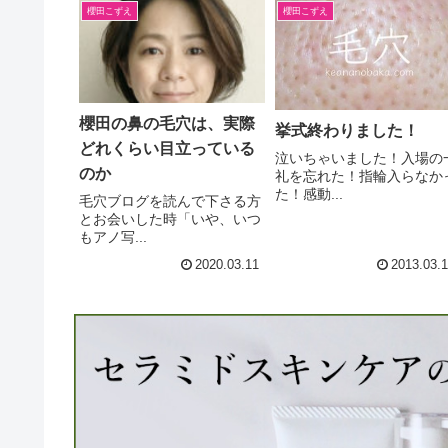
櫻田こずえ
櫻田こずえ
櫻田の鼻の毛穴は、実際
挙式終わりました！
どれくらい目立っている
泣いちゃいました！入場の
のか
礼を忘れた！指輪入らなか
た！感動...
毛穴ブログを読んで下さる方
とお会いした時「いや、いつ
もアノ写...
2020.03.11
2013.03.