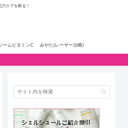
毛穴ケアを斬る！
ソームビタミンC
みやた(レーザー治療)