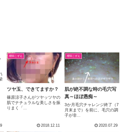
櫻田こずえ
櫻田こずえ
っ
れ
柴
ツヤ玉、できてますか？
肌が絶不調な時の毛穴写
真～ほぼ愚痴～
篠原涼子さんがツヤッツヤの
肌でナチュラルな美しさを振
3か月毛穴チャレンジ終了（7
りまく「...
月末まで）を前に、毛穴の調
子が非...
09
2018.12.11
2020.07.29