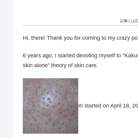
記事には
Hi, there! Thank you for coming to my crazy po
6 years ago, I started devoting myself to “Kaku
skin alone” theory of skin care.
#I started on April 18, 2