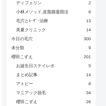
ディフェリン
2
小林メソッド,皮脂腺凝固法
8
毛穴とﾚｰｻﾞｰ治療
13
美夏クリニック
14
今日の毛穴
300
未分類
9
櫻田こずえ
201
お誕生日ステイレポ
5
まとめ記事
14
アトピー
8
マニアック脱毛
34
櫻田こずえ
26