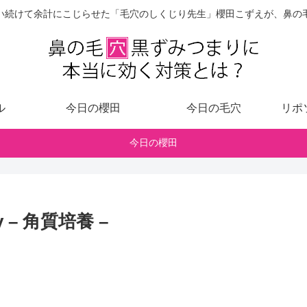
い続けて余計にこじらせた「毛穴のしくじり先生」櫻田こずえが、鼻の
ル
今日の櫻田
今日の毛穴
リポ
今日の櫻田
ory – 角質培養 –