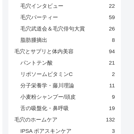
毛穴インタビュー
22
毛穴パーティー
59
毛穴武道会＆毛穴俳句大賞
26
脂肪腫摘出
8
毛穴とサプリと体内美容
94
パントテン酸
21
リポソームビタミンC
2
分子栄養学・藤川理論
11
小麦粉シャンプー/頭皮
9
舌の吸盤化・鼻呼吸
19
毛穴のホームケア
132
IPSA ポアスキンケア
3