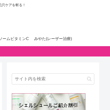
毛穴ケアを斬る！
ソームビタミンC
みやた(レーザー治療)