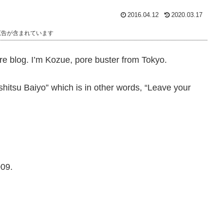
2016.04.12
2020.03.17
広告が含まれています
re blog. I’m Kozue, pore buster from Tokyo.
shitsu Baiyo” which is in other words, “Leave your
009.