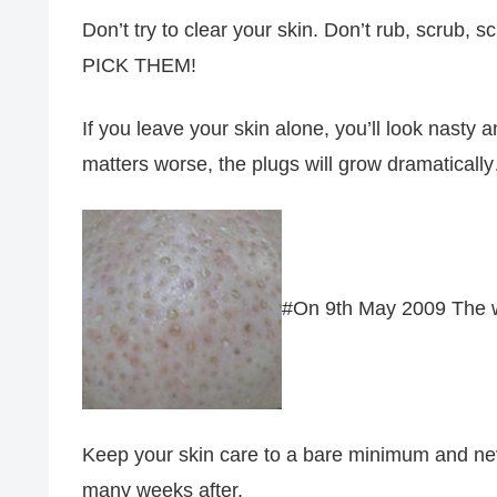
Don’t try to clear your skin. Don’t rub, scrub,
PICK THEM!
If you leave your skin alone, you’ll look nasty
matters worse, the plugs will grow dramatically
#On 9th May 2009 The w
Keep your skin care to a bare minimum and never
many weeks after.