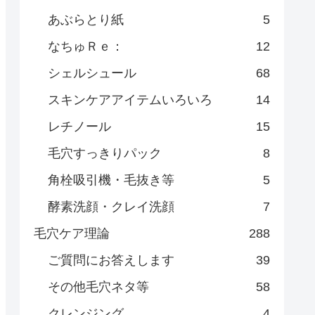
あぶらとり紙
5
なちゅＲｅ：
12
シェルシュール
68
スキンケアアイテムいろいろ
14
レチノール
15
毛穴すっきりパック
8
角栓吸引機・毛抜き等
5
酵素洗顔・クレイ洗顔
7
毛穴ケア理論
288
ご質問にお答えします
39
その他毛穴ネタ等
58
クレンジング
4