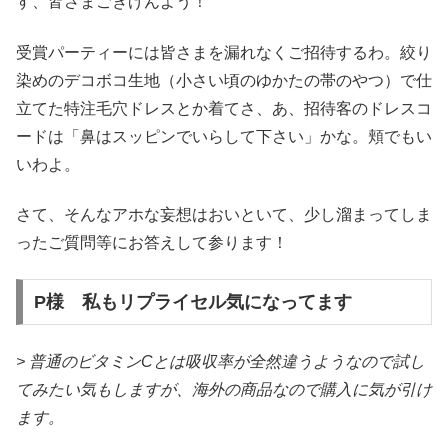
す、皆さまごきげんよう！
受賞パーティーには皆さまを漏れなくご招待するわ。絞り
染めのデコボコ生地（小さい頃のゆかたの帯のやつ）で仕
立てた特注毛穴ドレスとか着てさ、あ、招待客のドレスコ
ードは「鼻はスッピンでいらして下さい」かな。頬でもい
いわよ。
さて、そんなアホな妄想はおいといて、少し溜まってしま
ったご質問等にお答えして参ります！
P様 私もリプライセル気になってます
> 普通のビタミンCとは吸収率が全然違うようなので試し
てみたい気もしますが、海外の商品なので購入に気が引け
ます。