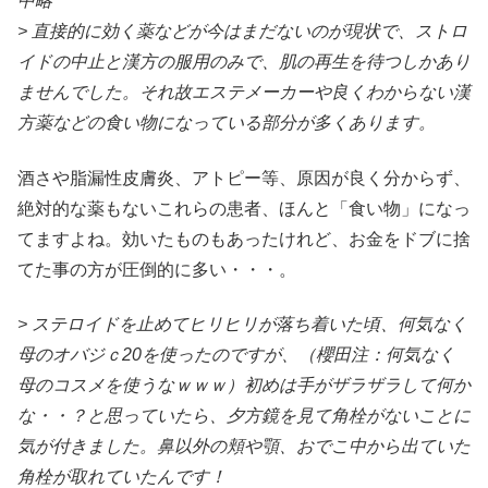
中略
> 直接的に効く薬などが今はまだないのが現状で、ストロ
イドの中止と漢方の服用のみで、肌の再生を待つしかあり
ませんでした。それ故エステメーカーや良くわからない漢
方薬などの食い物になっている部分が多くあります。
酒さや脂漏性皮膚炎、アトピー等、原因が良く分からず、
絶対的な薬もないこれらの患者、ほんと「食い物」になっ
てますよね。効いたものもあったけれど、お金をドブに捨
てた事の方が圧倒的に多い・・・。
> ステロイドを止めてヒリヒリが落ち着いた頃、何気なく
母のオバジｃ20を使ったのですが、（櫻田注：何気なく
母のコスメを使うなｗｗｗ）初めは手がザラザラして何か
な・・？と思っていたら、夕方鏡を見て角栓がないことに
気が付きました。鼻以外の頬や顎、おでこ中から出ていた
角栓が取れていたんです！