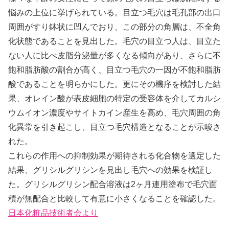
悩みの上位に挙げられている。目立つ毛穴は毛孔部の出口
周囲がすり鉢状に凹んでおり、この部分の角層は、不全角
化状態であることを見出した。毛穴の目立つ人は、目立た
ない人に比べ皮脂分泌量が多くなる傾向があり、さらに不
飽和脂肪酸の割合が高く、目立つ毛穴の一因が不飽和脂肪
酸であることを明らかにした。更にその機序を検討した結
果、オレイン酸が表皮細胞の特定の受容体を介してカルシ
ウムイオン濃度やサイトカイン産生を高め、毛穴周囲の角
化異常を引き起こし、目立つ毛穴構造となることが示唆さ
れた。
これらの作用への抑制効果が期待される化合物を選定した
結果、グリシルグリシンを見出し毛穴への効果を検証し
た。グリシルグリシン配合溶液は2ヶ月連用塗布で毛穴面
積が無配合と比較して有意に小さくなることを確認した。
日本化粧品技術者会より