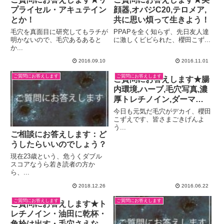
プライセル・アキュテイン
顔器,オバジC20,テロメア,
とか！
共に思い煩って生きよう！
毛穴を真面目に研究してもラチが
PPAPを全く知らず、先日友人達
明かないので、毛穴あるあると
に激しくビビられた、櫻田こず...
か...
2016.09.10
2016.11.01
ご質問にお答えします
ご質問にお答えします
ご質問にお答えします★腸
内環境,ハーブ,毛穴写真,濃
厚トレチノイン,ダーマロ
ーラー
今日も元気だ毛穴がデカイ、櫻田
こずえです、皆さまごきげんよ
う...
ご相談にお答えします：ど
うしたらいいのでしょう？
現在23歳という、危うくダブル
スコアなうら若き読者の方か
ら、...
2018.12.26
2016.06.22
ご質問にお答えします
ご質問にお答えします
ご質問にお答えします★ト
レチノイン・油田に乾杯・
角栓は出す・毛穴さえなけ