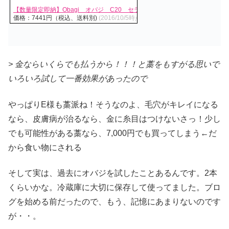
【数量限定即納】Obagi オバジ C20 セラム 15ml【美容液】※お一人様
価格：7441円（税込、送料別)
(2016/10/5時点)
> 金ならいくらでも払うから！！！と藁をもすがる思いで
いろいろ試して一番効果があったので
やっぱりE様も藁派ね！そうなのよ、毛穴がキレイになる
なら、皮膚病が治るなら、金に糸目はつけないさっ！少し
でも可能性がある藁なら、7,000円でも買ってしまう←だ
から食い物にされる
そして実は、過去にオバジを試したことあるんです。2本
くらいかな。冷蔵庫に大切に保存して使ってました。ブロ
グを始める前だったので、もう、記憶にあまりないのです
が・・。