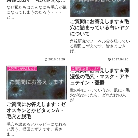
れば
なぜ私たちはこんなにも毛穴が気
になってしまうのだろう・・・
と...
ご質問にお答えします★毛
穴に詰まっている白いヤツ
について
角栓研究でノーベル賞を狙ってい
る櫻田こずえです、皆さまごき
げ...
2016.03.29
2017.04.26
ご質問にお答えします
ご質問にお答えします
ご質問にお答えします★保
湿後の毛穴・マスク・アキ
ュテイン・憂鬱
世の中に（っていうか、肌に）毛
穴がなかったら、どれだけの人
が...
ご質問にお答えします：ゼ
オスキンとかビタミンA・
毛穴と脱毛
毛穴を諦めるとハッピーになれる
と思う、櫻田こずえです、皆さ
ま...