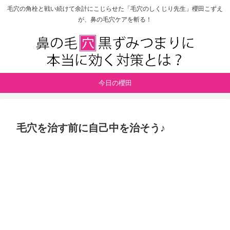
毛穴の角栓と戦い続けて余計にこじらせた「毛穴のしくじり先生」櫻田こずえ
が、鼻の毛穴ケアを斬る！
今日の櫻田
毛穴を治す前に自己中を治そう♪