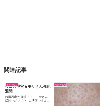
関連記事
今日の毛穴
今日の毛穴
今日の毛穴★モサさん強化
週間
お風呂出た直後って、モサさん
(C)やっさんさん 大活躍ですよ...