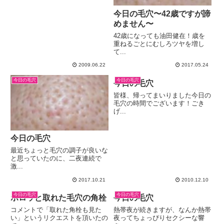
今日の毛穴〜42歳ですが諦
めません〜
42歳になっても油田健在！歳を
重ねるごとにむしろツヤを増し
て...
2009.06.22
2017.05.24
今日の毛穴
今日の毛穴
今日の毛穴
皆様、帰ってまいりました今日の
毛穴の時間でございます！ごき
げ...
今日の毛穴
最近ちょっと毛穴の調子が良いな
と思っていたのに、二夜連続で
激...
2017.10.21
2010.12.10
今日の毛穴
今日の毛穴
ポロッと取れた毛穴の角栓
今日の毛穴
コメントで「取れた角栓も見た
熱帯夜が続きますが、なんか熱帯
い」というリクエストを頂いたの
夜ってちょっぴりセクシーな響