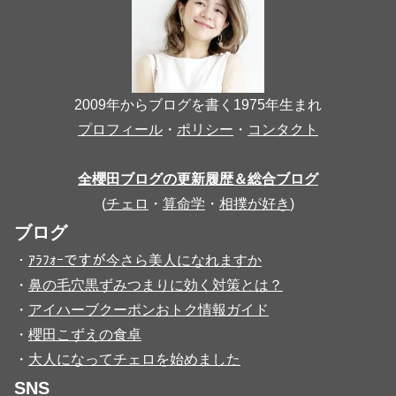
2009年からブログを書く1975年生まれ
プロフィール
・
ポリシー
・
コンタクト
全櫻田ブログの更新履歴＆総合ブログ
(
チェロ
・
算命学
・
相撲が好き
)
ブログ
・
ｱﾗﾌｫｰですが今さら美人になれますか
・
鼻の毛穴黒ずみつまりに効く対策とは？
・
アイハーブクーポンおトク情報ガイド
・
櫻田こずえの食卓
・
大人になってチェロを始めました
SNS