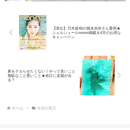
【宣伝】乃木坂46の堀未央奈さん愛用★
シェルシュールnonno掲載＆4月のお得な
キャンペーン
鼻をテカらせたくない！やって良いこと
無駄なこと悪いこと★余計に皮脂が出
る？
ホーム
今日の毛穴