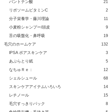
パントテン酸
21
リポソームビタミンC
2
分子栄養学・藤川理論
11
小麦粉シャンプー/頭皮
9
舌の吸盤化・鼻呼吸
19
毛穴のホームケア
132
IPSA ポアスキンケア
3
あぶらとり紙
5
なちゅＲｅ：
12
シェルシュール
68
スキンケアアイテムいろいろ
14
レチノール
15
毛穴すっきりパック
8