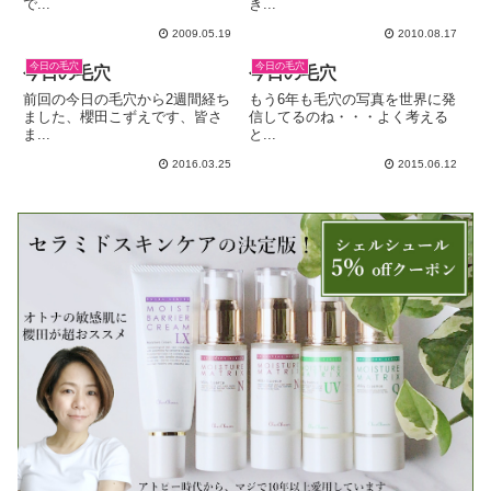
で...
き...
2009.05.19
2010.08.17
今日の毛穴
今日の毛穴
今日の毛穴
今日の毛穴
前回の今日の毛穴から2週間経ち
もう6年も毛穴の写真を世界に発
ました、櫻田こずえです、皆さ
信してるのね・・・よく考える
ま...
と...
2016.03.25
2015.06.12