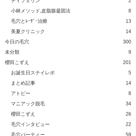
ディフェリン
2
小林メソッド,皮脂腺凝固法
8
毛穴とﾚｰｻﾞｰ治療
13
美夏クリニック
14
今日の毛穴
300
未分類
9
櫻田こずえ
201
お誕生日ステイレポ
5
まとめ記事
14
アトピー
8
マニアック脱毛
34
櫻田こずえ
26
毛穴インタビュー
22
毛穴パーティー
59