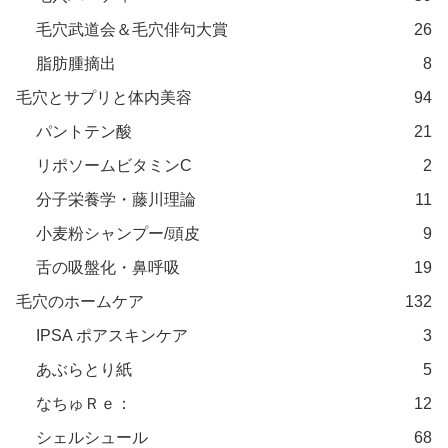
毛穴武道会＆毛穴俳句大賞
26
脂肪腫摘出
8
毛穴とサプリと体内美容
94
パントテン酸
21
リポソームビタミンC
2
分子栄養学・藤川理論
11
小麦粉シャンプー/頭皮
9
舌の吸盤化・鼻呼吸
19
毛穴のホームケア
132
IPSA ポアスキンケア
3
あぶらとり紙
5
なちゅＲｅ：
12
シェルシュール
68