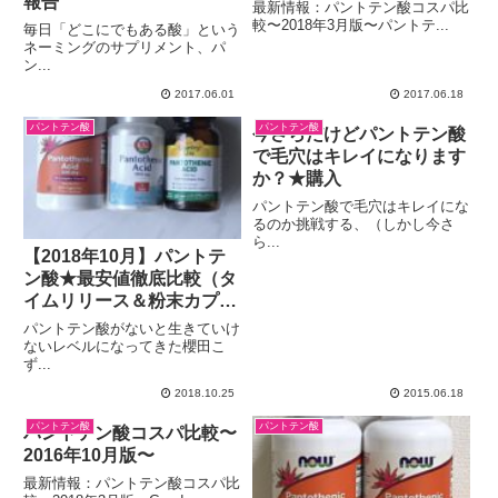
報告
最新情報：パントテン酸コスパ比
較〜2018年3月版〜パントテ...
毎日「どこにでもある酸」という
ネーミングのサプリメント、パ
ン...
2017.06.01
2017.06.18
パントテン酸
パントテン酸
今さらだけどパントテン酸
で毛穴はキレイになります
か？★購入
パントテン酸で毛穴はキレイにな
るのか挑戦する、（しかし今さ
ら...
【2018年10月】パントテ
ン酸★最安値徹底比較（タ
イムリリース＆粉末カプセ
ル）
パントテン酸がないと生きていけ
ないレベルになってきた櫻田こ
ず...
2018.10.25
2015.06.18
パントテン酸
パントテン酸
パントテン酸コスパ比較〜
2016年10月版〜
最新情報：パントテン酸コスパ比