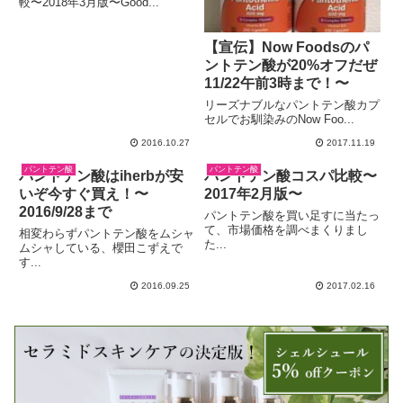
較〜2018年3月版〜Good...
【宣伝】Now Foodsのパ
ントテン酸が20%オフだぜ
11/22午前3時まで！〜
リーズナブルなパントテン酸カプ
セルでお馴染みのNow Foo...
2016.10.27
2017.11.19
パントテン酸
パントテン酸
パントテン酸はiherbが安
パントテン酸コスパ比較〜
いぞ今すぐ買え！〜
2017年2月版〜
2016/9/28まで
パントテン酸を買い足すに当たっ
て、市場価格を調べまくりまし
相変わらずパントテン酸をムシャ
た...
ムシャしている、櫻田こずえで
す...
2016.09.25
2017.02.16