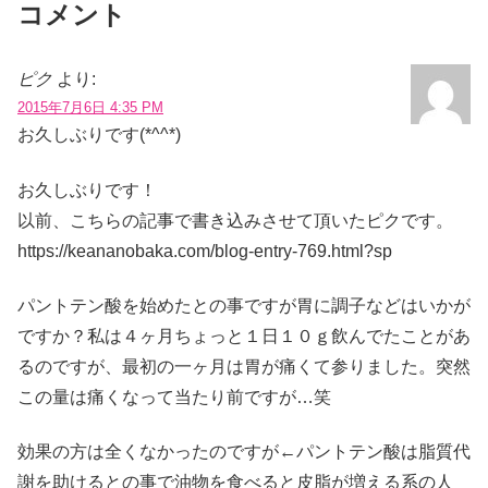
コメント
ピク
より:
2015年7月6日 4:35 PM
お久しぶりです(*^^*)
お久しぶりです！
以前、こちらの記事で書き込みさせて頂いたピクです。
https://keananobaka.com/blog-entry-769.html?sp
パントテン酸を始めたとの事ですが胃に調子などはいかが
ですか？私は４ヶ月ちょっと１日１０ｇ飲んでたことがあ
るのですが、最初の一ヶ月は胃が痛くて参りました。突然
この量は痛くなって当たり前ですが…笑
効果の方は全くなかったのですが←パントテン酸は脂質代
謝を助けるとの事で油物を食べると皮脂が増える系の人