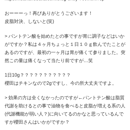
おーーーっ！再びありがとうございます！
皮脂対決、しないと(笑)
> パントテン酸を始めたとの事ですが胃に調子などはいか
がですか？私は４ヶ月ちょっと１日１０ｇ飲んでたことが
あるのですが、最初の一ヶ月は胃が痛くて参りました。突
然この量は痛くなって当たり前ですが…笑
1日10g？？？？？？？？？？？
櫻田はチキンなので2gですし、今の所大丈夫ですよ。
> 効果の方は全くなかったのですが←パントテン酸は脂質
代謝を助けるとの事で油物を食べると皮脂が増える系の人
(代謝機能が弱い人？)に向いてるのかなと思っているんで
すが櫻田さんはいかがですか？