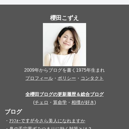
櫻田こずえ
2009年からブログを書く1975年生まれ
プロフィール
・
ポリシー
・
コンタクト
全櫻田ブログの更新履歴＆総合ブログ
(
チェロ
・
算命学
・
相撲が好き
)
ブログ
・
ｱﾗﾌｫｰですが今さら美人になれますか
・
鼻の毛穴黒ずみつまりに効く対策とは？