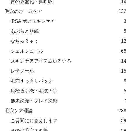
舌の吸盤化・鼻呼吸
19
毛穴のホームケア
132
IPSA ポアスキンケア
3
あぶらとり紙
5
なちゅＲｅ：
12
シェルシュール
68
スキンケアアイテムいろいろ
14
レチノール
15
毛穴すっきりパック
8
角栓吸引機・毛抜き等
5
酵素洗顔・クレイ洗顔
7
毛穴ケア理論
288
ご質問にお答えします
39
その他毛穴ネタ等
58