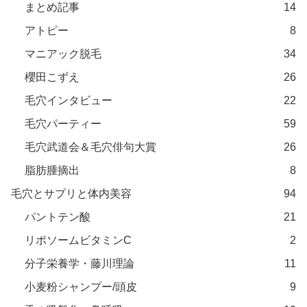
まとめ記事
14
アトピー
8
マニアック脱毛
34
櫻田こずえ
26
毛穴インタビュー
22
毛穴パーティー
59
毛穴武道会＆毛穴俳句大賞
26
脂肪腫摘出
8
毛穴とサプリと体内美容
94
パントテン酸
21
リポソームビタミンC
2
分子栄養学・藤川理論
11
小麦粉シャンプー/頭皮
9