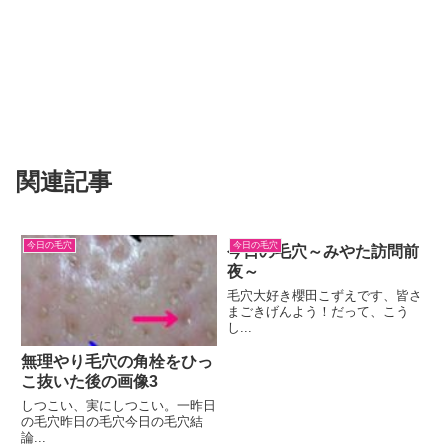
関連記事
今日の毛穴
今日の毛穴
今日の毛穴～みやた訪問前
夜～
毛穴大好き櫻田こずえです、皆さ
まごきげんよう！だって、こう
し...
無理やり毛穴の角栓をひっ
こ抜いた後の画像3
しつこい、実にしつこい。一昨日
の毛穴昨日の毛穴今日の毛穴結
論...