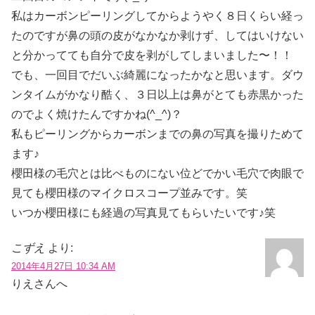
私はカーボンピーリングしてからようやく８日くらい経っ
たのですが鼻の頭の皮がなかなか剥けず、してはいけない
と分かってても自分で皮を剥がしてしまいました〜！！
でも、一回目でだいぶ綺麗になったかなと思います。ダウ
ンタイムがかなり酷く、３日以上は鼻がとても赤黒かった
のでよく焼けたんですかね(^_^)？
私もピーリングからカーボンまでの鼻の写真を撮りためて
ます♪
櫻田様の毛穴とは比べものにない位どでかい毛穴で肉眼で
見ても櫻田様のマイクロスコープ並みです。笑
いつか櫻田様にも経過の写真見てもらいたいです♪笑
こずえ
より:
2014年4月27日 10:34 AM
りえさんへ