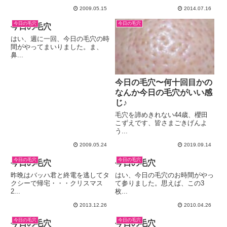
2009.05.15
2014.07.16
今日の毛穴
今日の毛穴
今日の毛穴
はい、週に一回、今日の毛穴の時
間がやってまいりました。ま、
鼻...
今日の毛穴〜何十回目かの
なんか今日の毛穴がいい感
じ♪
毛穴を諦めきれない44歳、櫻田
こずえです、皆さまごきげんよ
う...
2009.05.24
2019.09.14
今日の毛穴
今日の毛穴
今日の毛穴
今日の毛穴
昨晩はバッハ君と終電を逃してタ
はい、今日の毛穴のお時間がやっ
クシーで帰宅・・・クリスマス
て参りました。思えば、この3
2...
枚...
2013.12.26
2010.04.26
今日の毛穴
今日の毛穴
今日の毛穴
今日の毛穴