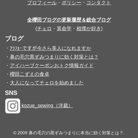
プロフィール
・
ポリシー
・
コンタクト
全櫻田ブログの更新履歴＆総合ブログ
(
チェロ
・
算命学
・
相撲が好き
)
ブログ
・
ｱﾗﾌｫｰですが今さら美人になれますか
・
鼻の毛穴黒ずみつまりに効く対策とは？
・
アイハーブクーポンおトク情報ガイド
・
櫻田こずえの食卓
・
大人になってチェロを始めました
SNS
kozue_sewing（洋裁）
© 2009 鼻の毛穴の黒ずみつまりに本当に効く対策とは？.