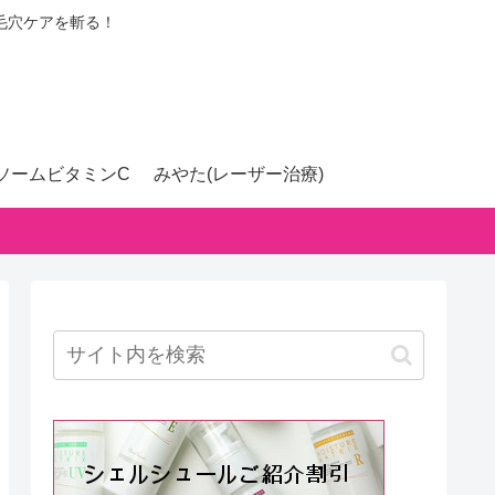
毛穴ケアを斬る！
ソームビタミンC
みやた(レーザー治療)