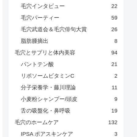
毛穴インタビュー
22
毛穴パーティー
59
毛穴武道会＆毛穴俳句大賞
26
脂肪腫摘出
8
毛穴とサプリと体内美容
94
パントテン酸
21
リポソームビタミンC
2
分子栄養学・藤川理論
11
小麦粉シャンプー/頭皮
9
舌の吸盤化・鼻呼吸
19
毛穴のホームケア
132
IPSA ポアスキンケア
3