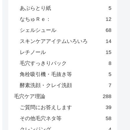
あぶらとり紙
5
なちゅＲｅ：
12
シェルシュール
68
スキンケアアイテムいろいろ
14
レチノール
15
毛穴すっきりパック
8
角栓吸引機・毛抜き等
5
酵素洗顔・クレイ洗顔
7
毛穴ケア理論
288
ご質問にお答えします
39
その他毛穴ネタ等
58
クレンジング
4