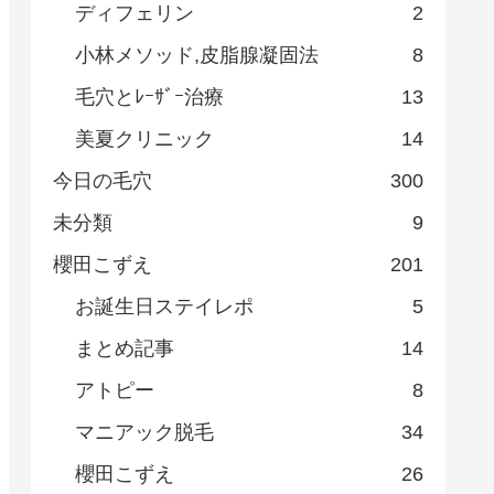
ディフェリン
2
小林メソッド,皮脂腺凝固法
8
毛穴とﾚｰｻﾞｰ治療
13
美夏クリニック
14
今日の毛穴
300
未分類
9
櫻田こずえ
201
お誕生日ステイレポ
5
まとめ記事
14
アトピー
8
マニアック脱毛
34
櫻田こずえ
26